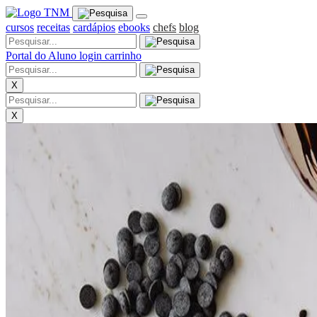
cursos
receitas
cardápios
ebooks
chefs
blog
Portal do Aluno
login
carrinho
X
X